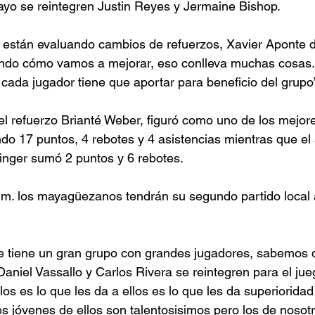
yo se reintegren Justin Reyes y Jermaine Bishop. 
 están evaluando cambios de refuerzos, Xavier Aponte di
ndo cómo vamos a mejorar, eso conlleva muchas cosas.
 cada jugador tiene que aportar para beneficio del grupo”
 el refuerzo Brianté Weber, figuró como uno de los mejor
ndo 17 puntos, 4 rebotes y 4 asistencias mientras que e
inger sumó 2 puntos y 6 rebotes. 
m. los mayagüezanos tendrán su segundo partido local a
tiene un gran grupo con grandes jugadores, sabemos q
aniel Vassallo y Carlos Rivera se reintegren para el j
los es lo que les da a ellos es lo que les da superiorida
es jóvenes de ellos son talentosisimos pero los de nosot