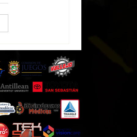
New se ha integrado como
nista a la plataforma West
s & Social Development