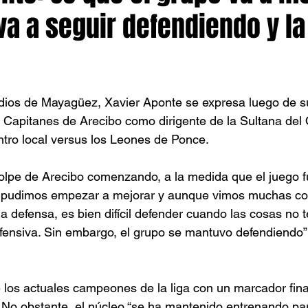
va a seguir defendiendo y la
Indios de Mayagüez, Xavier Aponte se expresa luego de s
os Capitanes de Arecibo como dirigente de la Sultana del
tro local versus los Leones de Ponce. 
golpe de Arecibo comenzando, a la medida que el juego 
 pudimos empezar a mejorar y aunque vimos muchas co
la defensa, es bien difícil defender cuando las cosas no t
ofensiva. Sin embargo, el grupo se mantuvo defendiendo”,
e los actuales campeones de la liga con un marcador fina
. No obstante, el núcleo “se ha mantenido entrenando pa