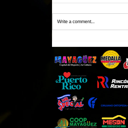
Write a comment...
Indios de Mayagüez tendrán
entrada GRATIS este martes