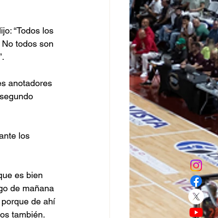
jo: “Todos los 
 No todos son 
. 
es anotadores 
l segundo 
nte los 
ue es bien 
uego de mañana 
d porque de ahí 
ros también. 