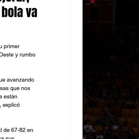
 bola va
u primer 
 Oeste y rumbo 
fue avanzando 
sas que nos 
e están 
 explicó 
l de 67-82 en 
ra sus 