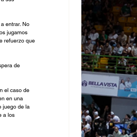
a entrar. No 
ros jugamos 
e refuerzo que 
spera de 
n el caso de 
en en una 
 juego de la 
 a los 