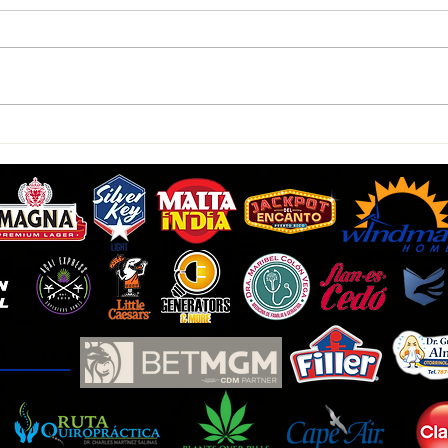
Indios aclaran proceso de
Dion 
cambio
accio
Sport