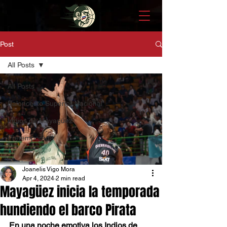
Post
All Posts
All Posts
Baloncesto Superior Nacional
Indios de Mayagüez
Pretemporada
Joanelis Vigo Mora
Apr 4, 2024
2 min read
Mayagüez inicia la temporada
hundiendo el barco Pirata
En una noche emotiva los Indios de 