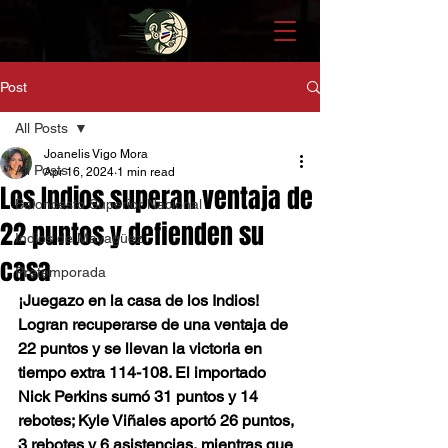
Post
All Posts
Joanelis Vigo Mora
All Posts
Apr 16, 2024
1 min read
Los Indios superan ventaja de
Baloncesto Superior Nacional
22 puntos y defienden su
Indios de Mayagüez
casa
Pretemporada
¡Juegazo en la casa de los Indios! 
Logran recuperarse de una ventaja de 
22 puntos y se llevan la victoria en 
tiempo extra 114-108. El importado 
Nick Perkins sumó 31 puntos y 14 
rebotes; Kyle Viñales aportó 26 puntos, 
3 rebotes y 6 asistencias, mientras que 