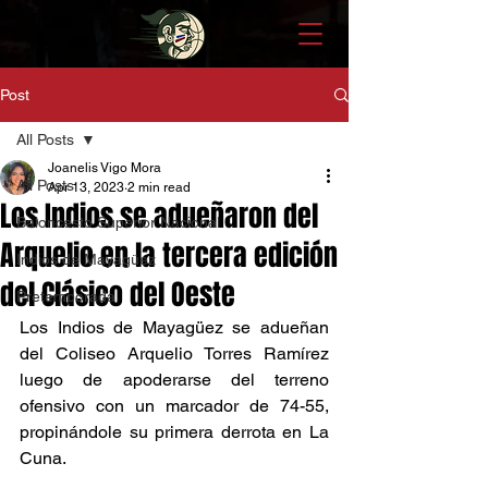
Post
All Posts
Joanelis Vigo Mora
All Posts
Apr 13, 2023
2 min read
Los Indios se adueñaron del
Baloncesto Superior Nacional
Arquelio en la tercera edición
Indios de Mayagüez
del Clásico del Oeste
Pretemporada
Los Indios de Mayagüez se adueñan 
del Coliseo Arquelio Torres Ramírez 
luego de apoderarse del terreno 
ofensivo con un marcador de 74-55, 
propinándole su primera derrota en La 
Cuna. 