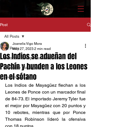
Post
All Posts
Joanelis Vigo Mora
All Posts
May 27, 2023
2 min read
Los Indios se adueñan del
Baloncesto Superior Nacional
Pachín y hunden a los Leones
Indios de Mayagüez
en el sótano
Pretemporada
Los Indios de Mayagüez flechan a los 
Leones de Ponce con un marcador final 
de 84-73. El importado Jeremy Tyler fue 
el mejor por Mayagüez con 20 puntos y 
10 rebotes, mientras que por Ponce 
Thomas Robinson lideró la ofensiva 
con 18 puntos. 