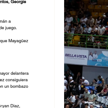
ntos, Georgie 
rmán a 
de juego.
as que Mayagüez 
mayor delantera 
z consiguiera 
 con un bombazo 
Bryan Diaz, 