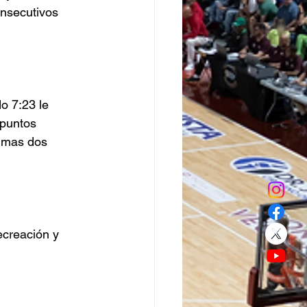
nsecutivos 
o 7:23 le 
 puntos 
timas dos 
ecreación y 