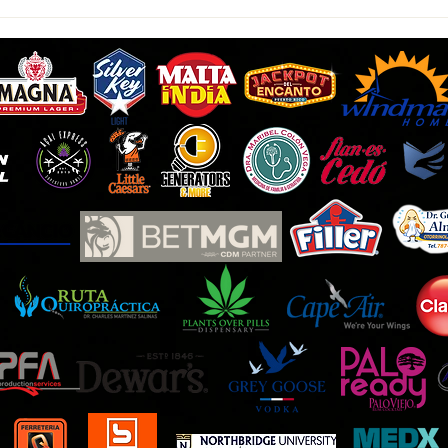
Indios aclaran proceso de
Dion 
cambio
accio
Sport