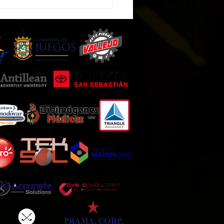
New se ha integrado como
nista a la plataforma West
s & Social Development