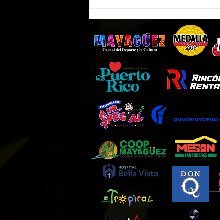
Indios de Mayagüez tendrán
entrada GRATIS este martes