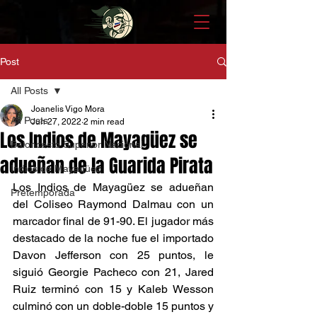
Post
All Posts
Joanelis Vigo Mora
All Posts
Jun 27, 2022
2 min read
Los Indios de Mayagüez se
Baloncesto Superior Nacional
adueñan de la Guarida Pirata
Indios de Mayagüez
Los Indios de Mayagüez se adueñan 
Pretemporada
del Coliseo Raymond Dalmau con un 
marcador final de 91-90. El jugador más 
destacado de la noche fue el importado 
Davon Jefferson con 25 puntos, le 
siguió Georgie Pacheco con 21, Jared 
Ruiz terminó con 15 y Kaleb Wesson 
culminó con un doble-doble 15 puntos y 