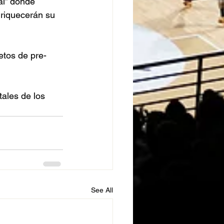
al” donde 
nriquecerán su 
etos de pre-
tales de los 
See All