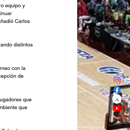
ro equipo y 
inuar 
añadió Carlos 
ando distintos 
rneo con la 
cepción de 
 jugadores que 
ambiente que 