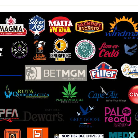
Indios aclaran proceso de
Dion 
cambio
accio
Sport