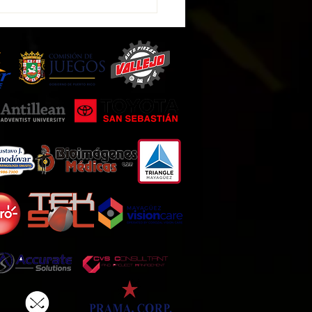
New se ha integrado como
nista a la plataforma West
s & Social Development