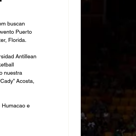
oom buscan 
evento Puerto 
r, Florida. 
sidad Antillean 
etball 
o nuestra 
“Cady” Acosta, 
de Humacao e 