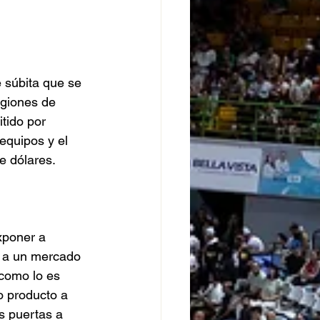
 súbita que se 
egiones de 
tido por 
equipos y el 
e dólares.
xponer a 
 a un mercado 
 como lo es 
 producto a 
s puertas a 