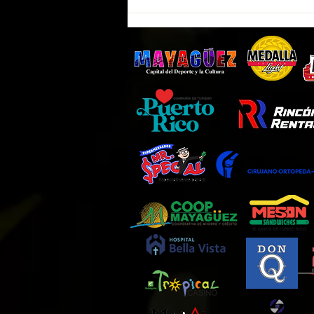
Indios de Mayagüez tendrán
entrada GRATIS este martes