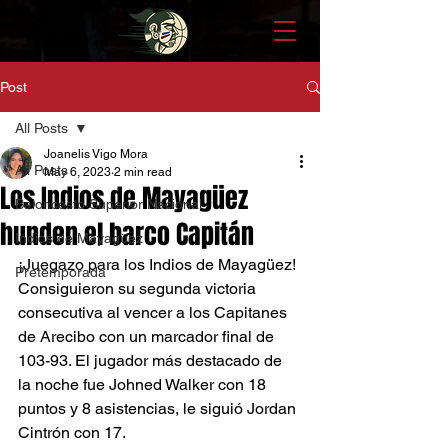
Post
All Posts
Joanelis Vigo Mora
All Posts
May 6, 2023
2 min read
Los Indios de Mayagüez
Baloncesto Superior Nacional
hunden el barco Capitán
Indios de Mayagüez
¡Juegazo para los Indios de Mayagüez! 
Pretemporada
Consiguieron su segunda victoria 
consecutiva al vencer a los Capitanes 
de Arecibo con un marcador final de 
103-93. El jugador más destacado de 
la noche fue Johned Walker con 18 
puntos y 8 asistencias, le siguió Jordan 
Cintrón con 17. 