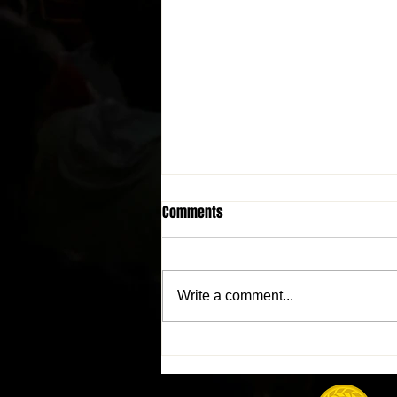
Comments
Write a comment...
Indios de Mayagüez tendrán
entrada GRATIS este martes