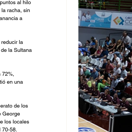
untos al hilo 
la racha, sin 
ganancia a 
reducir la 
 de la Sultana 
n 72%, 
tió en una 
erato de los 
e George 
e los locales 
 70-58. 