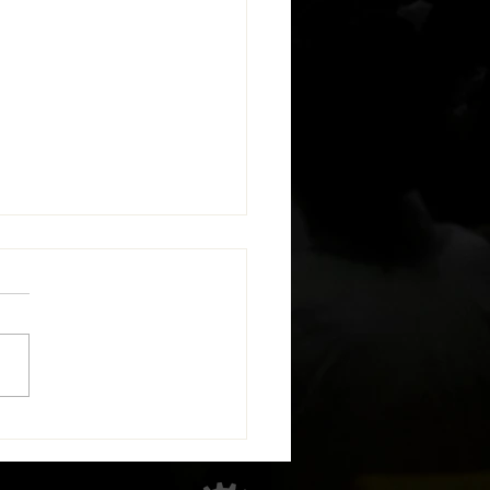
New se ha integrado como
nista a la plataforma West
s & Social Development