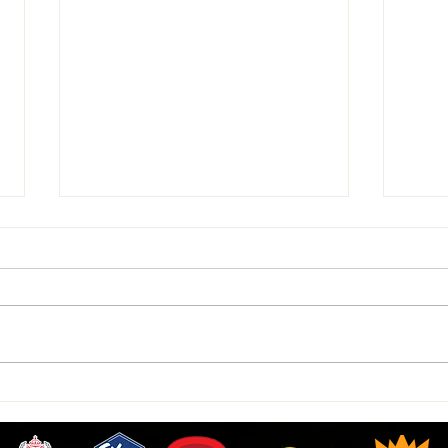
Indios aclaran proceso de
Dion 
cambio
accio
Sport