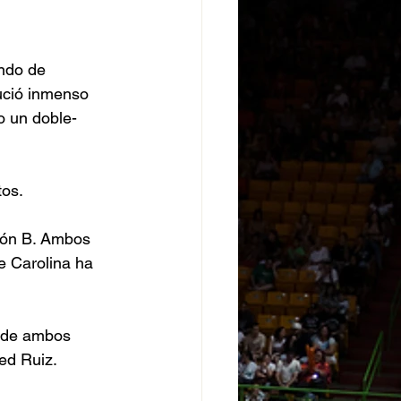
ndo de 
lució inmenso 
o un doble-
os. 
ión B. Ambos 
 Carolina ha 
 de ambos 
ed Ruiz. 