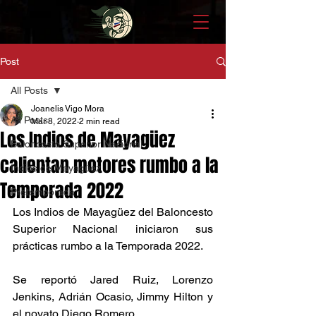
Post
All Posts
Joanelis Vigo Mora
All Posts
Mar 8, 2022
2 min read
Los Indios de Mayagüez
Baloncesto Superior Nacional
calientan motores rumbo a la
Indios de Mayagüez
Temporada 2022
Pretemporada
Los Indios de Mayagüez del Baloncesto 
Superior Nacional iniciaron sus 
prácticas rumbo a la Temporada 2022. 
Se reportó Jared Ruiz, Lorenzo 
Jenkins, Adrián Ocasio, Jimmy Hilton y 
el novato Diego Romero. 