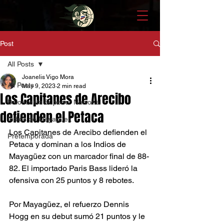
Post
All Posts
Joanelis Vigo Mora
All Posts
May 9, 2023
2 min read
Los Capitanes de Arecibo
Baloncesto Superior Nacional
defienden el Petaca
Indios de Mayagüez
Los Capitanes de Arecibo defienden el 
Pretemporada
Petaca y dominan a los Indios de 
Mayagüez con un marcador final de 88-
82. El importado Paris Bass lideró la 
ofensiva con 25 puntos y 8 rebotes. 
Por Mayagüez, el refuerzo Dennis 
Hogg en su debut sumó 21 puntos y le 