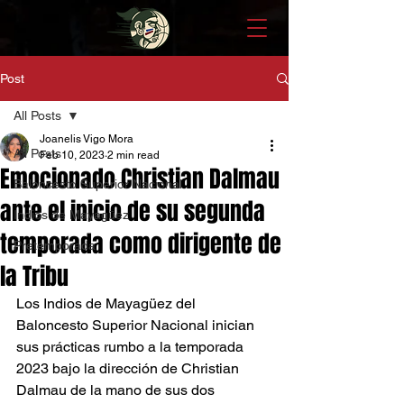
Post
All Posts
Joanelis Vigo Mora
All Posts
Feb 10, 2023
2 min read
Emocionado Christian Dalmau
Baloncesto Superior Nacional
ante el inicio de su segunda
Indios de Mayagüez
temporada como dirigente de
Pretemporada
la Tribu
Los Indios de Mayagüez del 
Baloncesto Superior Nacional inician 
sus prácticas rumbo a la temporada 
2023 bajo la dirección de Christian 
Dalmau de la mano de sus dos 