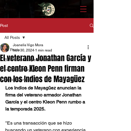
Post
All Posts
Joanelis Vigo Mora
All Posts
Nov 30, 2024
1 min read
El veterano Jonathan García y
Baloncesto Superior Nacional
el centro Kleon Penn firman
Indios de Mayagüez
con los Indios de Mayagüez
Pretemporada
Los Indios de Mayagüez anuncian la 
firma del veterano armador Jonathan 
García y el centro Kleon Penn rumbo a 
la temporada 2025.
"Es una transacción que se hizo 
buscando un veterano con experiencia 