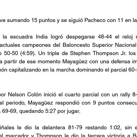
ave sumando 15 puntos y se siguió Pacheco con 11 en la
l la escuadra India logró despegarse 48-44 el reloj 
actuales campeones del Baloncesto Superior Nacional 
o 50-50 (4:59). Un triple de Stephen Thompson Jr. los
 a partir de ese momento Mayagüez con una defensa im
ón capitalizando en la marcha dominando el parcial 60-
por Nelson Colón inició el cuarto parcial con un rally 8
l periodo, Mayagüez respondió con 9 puntos consecuti
 69-69, quedando 5:27 por jugar.
ñales le dio la delantera 81-79 restando 1:02, sin 
el marcador y Thompson le dio la tercera victoria a 