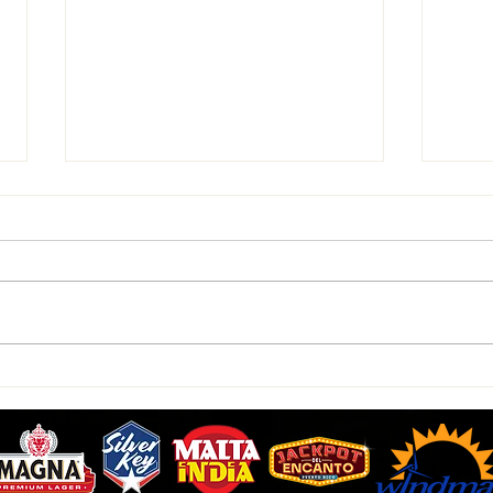
Indios aclaran proceso de
Dion 
cambio
accio
Sport