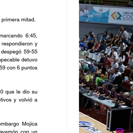
 primera mitad. 
marcando 6:45, 
respondieron y 
 despegó 59-55 
pecable detuvo 
59 con 6 puntos 
-0 que le dio su 
vos y volvió a 
embargo Mojica 
Bayamón con un 