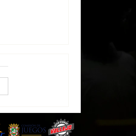
New se ha integrado como
nista a la plataforma West
s & Social Development