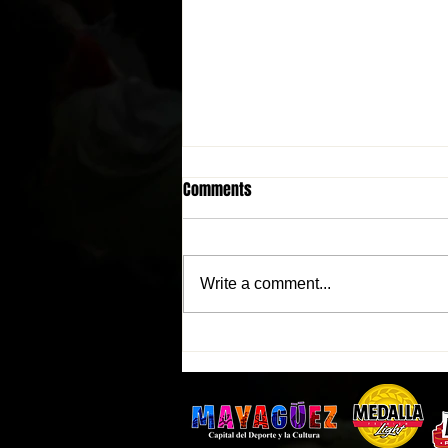
Comments
Write a comment...
Indios de Mayagüez tendrán
entrada GRATIS este martes