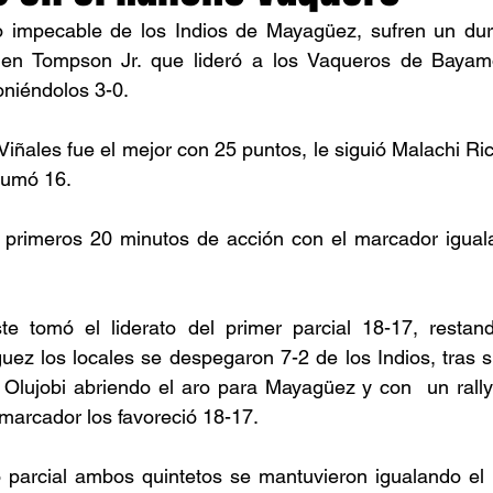
 impecable de los Indios de Mayagüez, sufren un duro
en Tompson Jr. que lideró a los Vaqueros de Bayamó
poniéndolos 3-0. 
iñales fue el mejor con 25 puntos, le siguió Malachi Ri
sumó 16.
s primeros 20 minutos de acción con el marcador iguala
e tomó el liderato del primer parcial 18-17, restan
ez los locales se despegaron 7-2 de los Indios, tras su
 Olujobi abriendo el aro para Mayagüez y con  un rally
 marcador los favoreció 18-17. 
do parcial ambos quintetos se mantuvieron igualando el