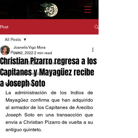
Post
All Posts
Joanelis Vigo Mora
All Posts
Jun 2, 2022
2 min read
Christian Pizarro regresa a los
Baloncesto Superior Nacional
Capitanes y Mayagüez recibe
Indios de Mayagüez
a Joseph Soto
Pretemporada
La administración de los Indios de 
Mayagüez confirma que han adquirido 
al armador de los Capitanes de Arecibo 
Joseph Soto en una transacción que 
envía a Christian Pizarro de vuelta a su 
antiguo quinteto. 